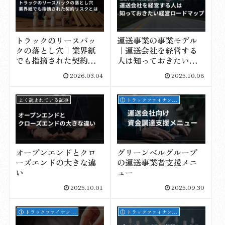
トラックのリースバッ
運送事業の事業モデル
クの落とし穴｜業界紙
｜運送会社を経営する
でも指摘された契約リ
人は知っておきたい経
スクとは
営ロードマップ
2026.03.04
2025.10.08
よく読まれている記事
① トラックファイナンスのコンテンツ
オープンエンドとクロ
グリーンベルグループ
ーズエンドの大きな違
の運送事業者支援メニ
い
ュー
2025.10.01
2025.09.30
① トラックファイナンスのコンテンツ
① トラックファイナンスのコンテンツ