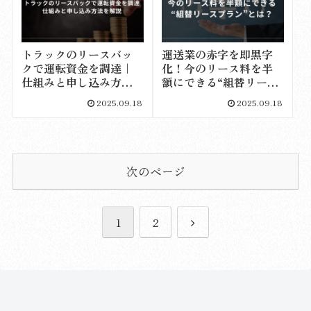
トラックのリースバッ
運送業の赤字を即黒字
クで運転資金を調達｜
化！今のリース料を半
仕組みと申し込み方法
額にできる“組替リース
を解説
プラン”とは？
2025.09.18
2025.09.18
次のページ
次
1
2
へ