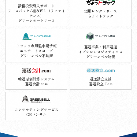
設備投資導入サポート
リースバック/組み直し（リファイ
短期レンタ・リース
ナンス）
ちょっトラック
グリーンオートリース
トラック専用駐車場情報
運送事業・利用運送
エステートスコープ
イプシロンロジスティクス
グリーンベル不動産
グリーンベル物流
輸送原価計算システム
運送設立支援
運送会計.com
運送設立.Com
コンサルティングサービス
GBコンサル